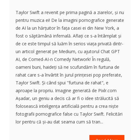
Taylor Swift a revenit pe prima pagină a ziarelor, și nu
pentru muzica ei! De la imagini pornografice generate
de AI la un hărțuitor în fața casei ei din New York, a
fost o săptămână infernală. Aflați ce s-a întâmplat și
de ce este timpul să luăm în serios viața privată dintr-
un articol generat pe Medium, cu ajutorul Chat GPT
AI, de Comed-AI-n Comedy Network! În regulă,
oameni buni, haideți să ne scufundăm în furtuna de
rahat care s-a învârtit în jurul prințesei pop preferate,
Taylor Swift. Și când spui "furtuna de rahat", e
aproape la propriu. Imagine generată de Pixlr.com
Așadar, un geniu a decis că ar fi o idee strălucită să
folosească inteligența artificială pentru a crea niște
fotografii pornografice false cu Taylor Swift. Felicitări
lor pentru că și-au dat seama cum să tran...