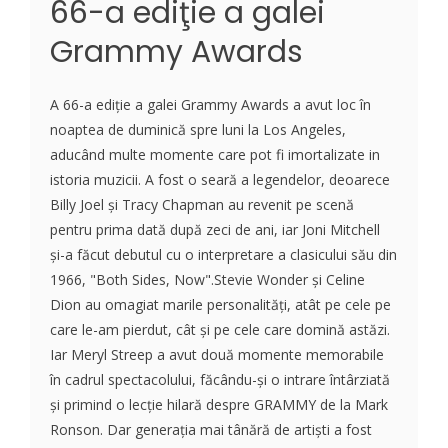
66-a ediţie a galei
Grammy Awards
A 66-a ediţie a galei Grammy Awards a avut loc în
noaptea de duminică spre luni la Los Angeles,
aducând multe momente care pot fi imortalizate in
istoria muzicii. A fost o seară a legendelor, deoarece
Billy Joel și Tracy Chapman au revenit pe scenă
pentru prima dată după zeci de ani, iar Joni Mitchell
și-a făcut debutul cu o interpretare a clasicului său din
1966, "Both Sides, Now".Stevie Wonder și Celine
Dion au omagiat marile personalități, atât pe cele pe
care le-am pierdut, cât și pe cele care domină astăzi.
Iar Meryl Streep a avut două momente memorabile
în cadrul spectacolului, făcându-și o intrare întârziată
și primind o lecție hilară despre GRAMMY de la Mark
Ronson. Dar generația mai tânără de artiști a fost