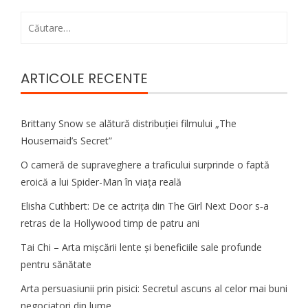
Caută
după:
ARTICOLE RECENTE
Brittany Snow se alătură distribuției filmului „The
Housemaid’s Secret”
O cameră de supraveghere a traficului surprinde o faptă
eroică a lui Spider-Man în viața reală
Elisha Cuthbert: De ce actrița din The Girl Next Door s‑a
retras de la Hollywood timp de patru ani
Tai Chi – Arta mișcării lente și beneficiile sale profunde
pentru sănătate
Arta persuasiunii prin pisici: Secretul ascuns al celor mai buni
negociatori din lume