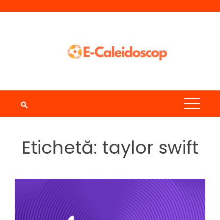
Skip
to
content
Etichetă:
taylor swift