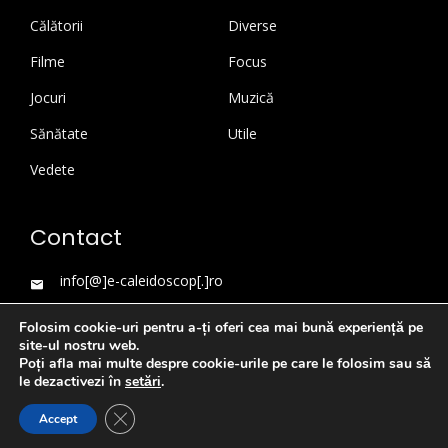
Călătorii
Diverse
Filme
Focus
Jocuri
Muzică
Sănătate
Utile
Vedete
Contact
info[@]e-caleidoscop[.]ro
Folosim cookie-uri pentru a-ți oferi cea mai bună experiență pe
site-ul nostru web.
Poți afla mai multe despre cookie-urile pe care le folosim sau să
le dezactivezi în
setări
.
Close GDPR Cookie Banner
Accept
WordPress Theme
|
Viral News
by HashThemes