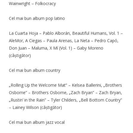
Wainwright – Folkocracy
Cel mai bun album pop latino
La Cuarta Hoja – Pablo Alborán, Beautiful Humans, Vol. 1 –
AleMor, A Ciegas – Paula Arenas, La Neta – Pedro Capó,
Don Juan – Maluma, X Mí (Vol. 1) – Gaby Moreno
(câştigător)
Cel mai bun album country
„Rolling Up the Welcome Mat” – Kelsea Ballerini, „Brothers
Osborne” – Brothers Osborne, „Zach Bryan” – Zach Bryan,
„Rustin’ in the Rain” – Tyler Childers, „Bell Bottom Country”
– Lainey Wilson (câştigător)
Cel mai bun album jazz vocal