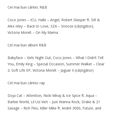
Cel mai bun cântec R&B
Coco Jones – ICU, Halle – Angel, Robert Glasper ft. SiR &
Alex Isley – Back to Love, SZA – Snooze (câştigător),
Victoria Monét – On My Mama
Cel mai bun album R&B
Babyface – Girls Night Out, Coco Jones – What I Didn’t Tell
You, Emily King – Special Occasion, Summer Walker – Clear
2: Soft Life EP, Victoria Monét – Jaguar II (câştigător)
Cel mai bun cântec rap
Doja Cat – Attention, Nicki Minaj & Ice Spice ft. Aqua –
Barbie World, Lil Uzi Vert – Just Wanna Rock, Drake & 21
Savage – Rich Flex, Killer Mike ft. André 3000, Future, and