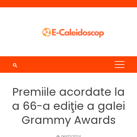
Skip
to
content
Premiile acordate la
a 66-a ediţie a galei
Grammy Awards
06/02/2024