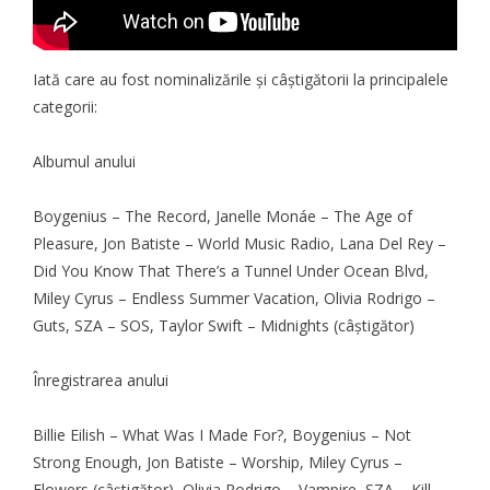
Iată care au fost
nominalizările
şi câştigătorii la principalele
categorii:
Albumul anului
Boygenius – The Record, Janelle Monáe – The Age of
Pleasure, Jon Batiste – World Music Radio, Lana Del Rey –
Did You Know That There’s a Tunnel Under Ocean Blvd,
Miley Cyrus – Endless Summer Vacation, Olivia Rodrigo –
Guts, SZA – SOS, Taylor Swift – Midnights (câştigător)
Înregistrarea anului
Billie Eilish – What Was I Made For?, Boygenius – Not
Strong Enough, Jon Batiste – Worship, Miley Cyrus –
Flowers (câştigător), Olivia Rodrigo – Vampire, SZA – Kill