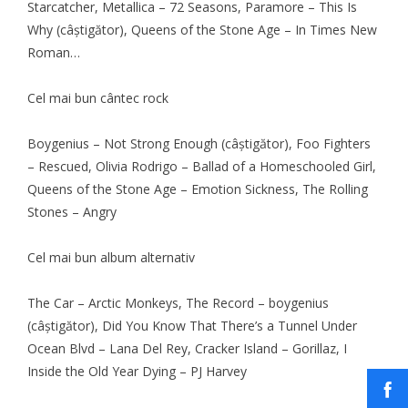
Starcatcher, Metallica – 72 Seasons, Paramore – This Is
Why (câştigător), Queens of the Stone Age – In Times New
Roman…
Cel mai bun cântec rock
Boygenius – Not Strong Enough (câştigător), Foo Fighters
– Rescued, Olivia Rodrigo – Ballad of a Homeschooled Girl,
Queens of the Stone Age – Emotion Sickness, The Rolling
Stones – Angry
Cel mai bun album alternativ
The Car – Arctic Monkeys, The Record – boygenius
(câştigător), Did You Know That There’s a Tunnel Under
Ocean Blvd – Lana Del Rey, Cracker Island – Gorillaz, I
Inside the Old Year Dying – PJ Harvey