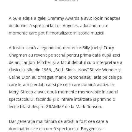
A 66-a ediţie a galei Grammy Awards a avut loc în noaptea
de duminică spre luni la Los Angeles, aducând multe
momente care pot fi imortalizate in istoria muzicii.
A fost o seară a legendelor, deoarece Billy Joel și Tracy
Chapman au revenit pe scenă pentru prima dată după zeci
de ani, iar Joni Mitchell și-a făcut debutul cu o interpretare a
clasicului său din 1966, „Both Sides, Now”.Stevie Wonder și
Celine Dion au omagiat marile personalități, atât pe cele pe
care le-am pierdut, cât și pe cele care domină astăzi. Iar
Meryl Streep a avut două momente memorabile în cadrul
spectacolului, făcându-și o intrare întârziată și primind o
lecție hilară despre GRAMMY de la Mark Ronson.
Dar generația mai tânără de artiști a fost cea care a
dominat în cele din urmă spectacolul. Boygenius –