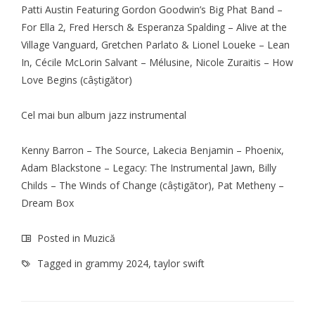
Patti Austin Featuring Gordon Goodwin’s Big Phat Band –
For Ella 2, Fred Hersch & Esperanza Spalding – Alive at the
Village Vanguard, Gretchen Parlato & Lionel Loueke – Lean
In, Cécile McLorin Salvant – Mélusine, Nicole Zuraitis – How
Love Begins (câştigător)
Cel mai bun album jazz instrumental
Kenny Barron – The Source, Lakecia Benjamin – Phoenix,
Adam Blackstone – Legacy: The Instrumental Jawn, Billy
Childs – The Winds of Change (câştigător), Pat Metheny –
Dream Box
Posted in
Muzică
Tagged in
grammy 2024
,
taylor swift