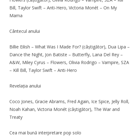
Bill, Taylor Swift – Anti-Hero, Victoria Monét – On My
Mama
Cântecul anului
Billie Eilish – What Was I Made For? (câştigător), Dua Lipa –
Dance the Night, Jon Batiste – Butterfly, Lana Del Rey –
A&W, Miley Cyrus – Flowers, Olivia Rodrigo – Vampire, SZA
– Kill Bill, Taylor Swift – Anti-Hero
Revelaţia anului
Coco Jones, Gracie Abrams, Fred Again, Ice Spice, Jelly Roll,
Noah Kahan, Victoria Monét (câştigător), The War and
Treaty
Cea mai bună interpretare pop solo