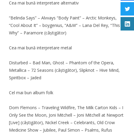
Cea mai bună interpretare alternativ
“Belinda Says” – Alvvays “Body Paint” – Arctic Monkeys,
“Cool About It” – boygenius, “A&W” – Lana Del Rey, “This Is
Why” – Paramore (câştigător)
Cea mai bună interpretare metal
Disturbed – Bad Man, Ghost – Phantom of the Opera,
Metallica – 72 Seasons (câştigător), Slipknot – Hive Mind,
Spiritbox – Jaded
Cel mai bun album folk
Dom Flemons – Traveling Wildfire, The Milk Carton Kids – I
Only See the Moon, Joni Mitchell – Joni Mitchell at Newport
[Live] (câştigător), Nickel Creek – Celebrants, Old Crow
Medicine Show – Jubilee, Paul Simon – Psalms, Rufus