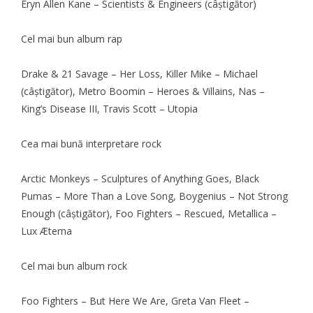
Eryn Allen Kane – Scientists & Engineers (câştigător)
Cel mai bun album rap
Drake & 21 Savage – Her Loss, Killer Mike – Michael
(câştigător), Metro Boomin – Heroes & Villains, Nas –
King’s Disease III, Travis Scott – Utopia
Cea mai bună interpretare rock
Arctic Monkeys – Sculptures of Anything Goes, Black
Pumas – More Than a Love Song, Boygenius – Not Strong
Enough (câştigător), Foo Fighters – Rescued, Metallica –
Lux Æterna
Cel mai bun album rock
Foo Fighters – But Here We Are, Greta Van Fleet –