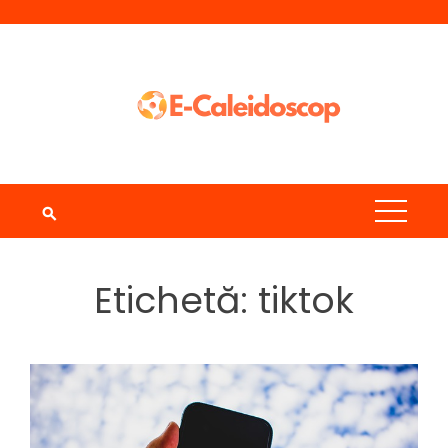
Skip
to
content
Etichetă:
tiktok