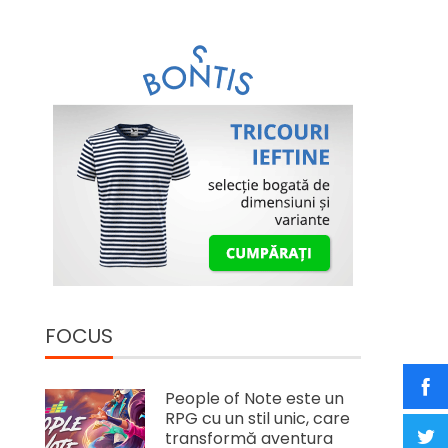
FOCUS
People of Note este un
RPG cu un stil unic, care
transformă aventura