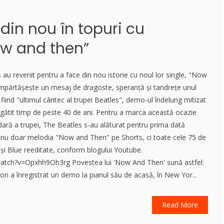
 din nou în topuri cu
w and then”
au revenit pentru a face din nou istorie cu noul lor single, "Now
mpărtășește un mesaj de dragoste, speranță și tandrețe unul
 fiind "ultimul cântec al trupei Beatles", demo-ul îndelung mitizat
egătit timp de peste 40 de ani. Pentru a marca această ocazie
dară a trupei, The Beatles s-au alăturat pentru prima dată
nu doar melodia "Now and Then" pe Shorts, ci toate cele 75 de
și Blue reeditate, conform blogului Youtube.
atch?v=Opxhh9Oh3rg Povestea lui 'Now And Then' sună astfel:
nnon a înregistrat un demo la pianul său de acasă, în New Yor...
Read More