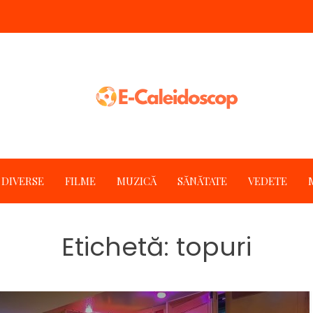
DIVERSE
FILME
MUZICĂ
SĂNĂTATE
VEDETE
Etichetă:
topuri