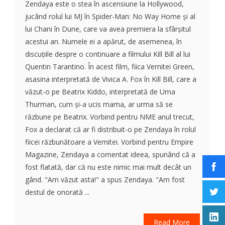
Zendaya este o stea în ascensiune la Hollywood,
jucând rolul lui MJ în Spider-Man: No Way Home și al
lui Chani în Dune, care va avea premiera la sfârșitul
acestui an. Numele ei a apărut, de asemenea, în
discuțiile despre o continuare a filmului Kill Bill al lui
Quentin Tarantino. În acest film, fiica Vernitei Green,
asasina interpretată de Vivica A. Fox în Kill Bill, care a
văzut-o pe Beatrix Kiddo, interpretată de Uma
Thurman, cum și-a ucis mama, ar urma să se
răzbune pe Beatrix. Vorbind pentru NME anul trecut,
Fox a declarat că ar fi distribuit-o pe Zendaya în rolul
fiicei răzbunătoare a Vernitei. Vorbind pentru Empire
Magazine, Zendaya a comentat ideea, spunând că a
fost flatată, dar că nu este nimic mai mult decât un
gând. "Am văzut asta!" a spus Zendaya. "Am fost
destul de onorată ...
Read More