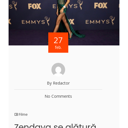
27
feb.
By Redactor
No Comments
Filme
Zendaya se alătură