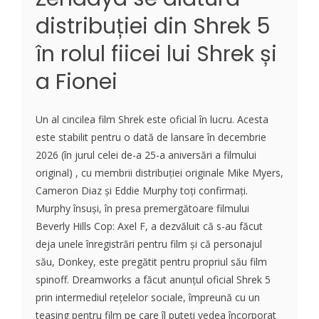
distribuției din Shrek 5
în rolul fiicei lui Shrek și
a Fionei
Un al cincilea film Shrek este oficial în lucru. Acesta
este stabilit pentru o dată de lansare în decembrie
2026 (în jurul celei de-a 25-a aniversări a filmului
original) , cu membrii distribuției originale Mike Myers,
Cameron Diaz și Eddie Murphy toți confirmați.
Murphy însuși, în presa premergătoare filmului
Beverly Hills Cop: Axel F, a dezvăluit că s-au făcut
deja unele înregistrări pentru film și că personajul
său, Donkey, este pregătit pentru propriul său film
spinoff. Dreamworks a făcut anunțul oficial Shrek 5
prin intermediul rețelelor sociale, împreună cu un
teasing pentru film pe care îl puteți vedea încorporat