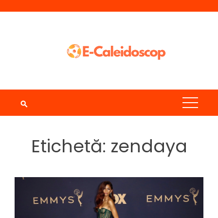
Skip
to
content
Etichetă:
zendaya