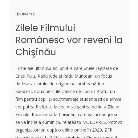
Diverse
Zilele Filmului
Românesc vor reveni la
Chişinău
Filme ale ultimului an, printre care unele regizate de
Cristi Puiu, Radu Jude şi Radu Muntean, un focus
dedicat actorului de origine basarabeană Ion
Sapdaru, două pelicule clasice de Lucian Bratu, un
film pentru copii şi scurtmetraje studenţeşti de arhivă
vor putea fi văzute la cea de-a şaptea ediţie a Zilelor
Filmului Românesc la Chişinău, care va începe joi şi
se va încheia duminică, relatează MOLDPRES. Potrivit
organizatorilor, după o ediție online în 2020, ZFR
revin în perioada 7-10 octombrie la Cinematograful