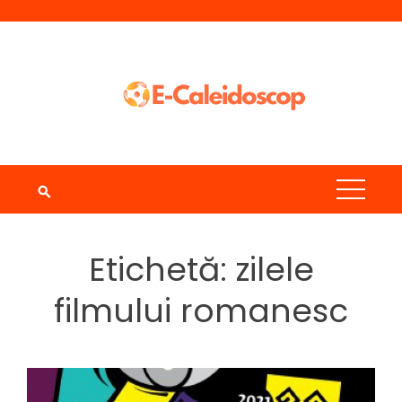
Skip
to
content
Etichetă:
zilele
filmului romanesc