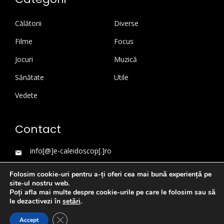
Călătorii
Diverse
Filme
Focus
Jocuri
Muzică
Sănătate
Utile
Vedete
Contact
info[@]e-caleidoscop[.]ro
Folosim cookie-uri pentru a-ți oferi cea mai bună experiență pe
site-ul nostru web.
Poți afla mai multe despre cookie-urile pe care le folosim sau să
le dezactivezi în
setări
.
Close GDPR Cookie Banner
Accept
WordPress Theme
|
Viral News
by HashThemes