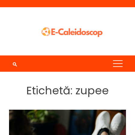
Skip
to
content
Etichetă:
zupee