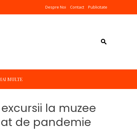
Despre Noi
Contact
Publicitate
MAI MULTE
 excursii la muzee
legat de pandemie