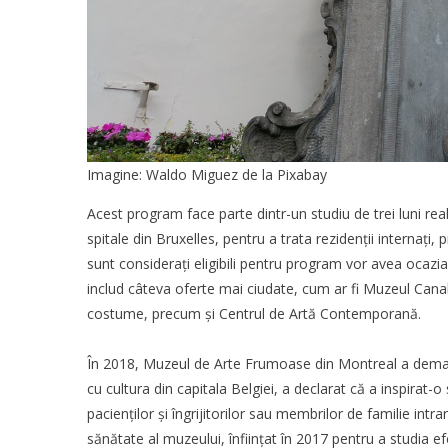
Imagine:
Waldo Miguez
de la
Pixabay
Acest program face parte dintr-un studiu de trei luni rea
spitale din Bruxelles, pentru a trata rezidenții internați
sunt considerați eligibili pentru program vor avea ocazia să
includ câteva oferte mai ciudate, cum ar fi Muzeul Canal
costume, precum și Centrul de Artă Contemporană.
În 2018, Muzeul de Arte Frumoase din Montreal a demara
cu cultura din capitala Belgiei, a declarat că a inspirat-
pacienților și îngrijitorilor sau membrilor de familie int
sănătate al muzeului, înființat în 2017 pentru a studia ef