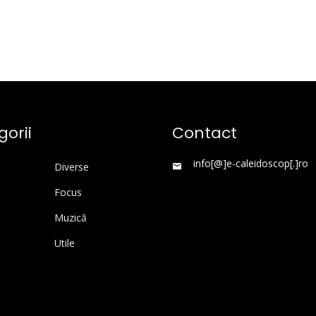
orii
Contact
info[@]e-caleidoscop[.]ro
Diverse
Focus
Muzică
Utile