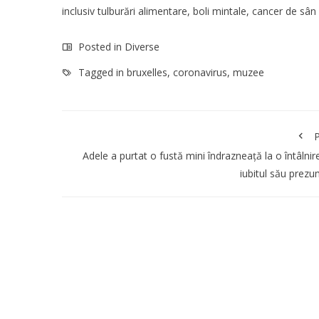
inclusiv tulburări alimentare, boli mintale, cancer de sân
Posted in
Diverse
Tagged in
bruxelles
,
coronavirus
,
muzee
P
Adele a purtat o fustă mini îndrazneață la o întâlnir
iubitul său prezu