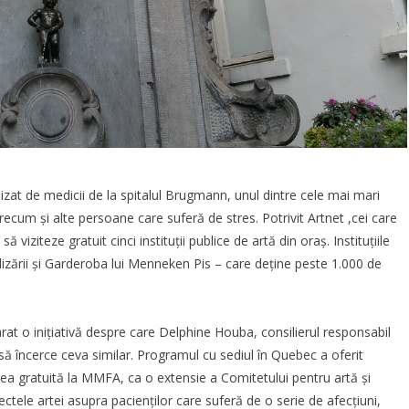
lizat de medicii de la spitalul Brugmann, unul dintre cele mai mari
, precum și alte persoane care suferă de stres. Potrivit
Artnet
,cei care
 viziteze gratuit cinci instituții publice de artă din oraș. Instituțiile
izării și Garderoba lui Menneken Pis – care deține peste 1.000 de
t o inițiativă despre care Delphine Houba, consilierul responsabil
o să încerce ceva similar. Programul cu sediul în Quebec a oferit
rarea gratuită la MMFA, ca o extensie a Comitetului pentru artă și
ectele artei asupra pacienților care suferă de o serie de afecțiuni,