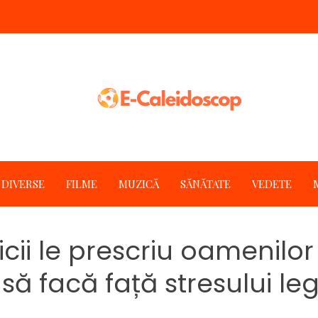
DIVERSE
FILME
MUZICĂ
SĂNĂTATE
VEDETE
icii le prescriu oamenilor
 să facă față stresului 