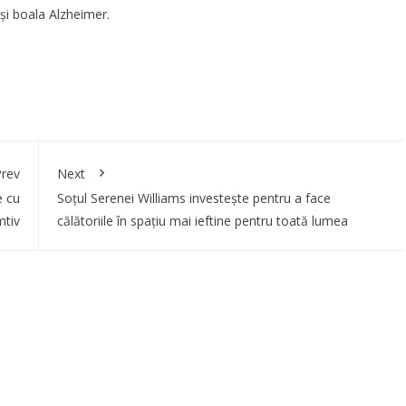
 și boala Alzheimer.
rev
Next
e cu
Soțul Serenei Williams investește pentru a face
mtiv
călătoriile în spațiu mai ieftine pentru toată lumea