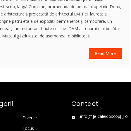
cest scop, lângă Corniche, promenada de pe malul apei din Doha,
e arhitecturală proiectată de arhitectul I.M. Pei, laureat al
conține patru etaje de expoziții permanente și temporare, un
fenea și un restaurant haute cuisine IDAM al renumitului bucătar
ci. Muzeul găzduiește, de asemenea, o bibliotecă...
Read More
orii
Contact
info[@]e-caleidoscop[.]ro
Diverse
Focus