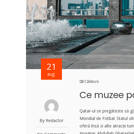
21
aug.
Călătorii
Ce muzee poț
Qatar-ul se pregăteste să gă
Mondial de Fotbal. Statul si
By Redactor
oferă însă si alte atracții t
Imagine: Abdullah Ghatasheh