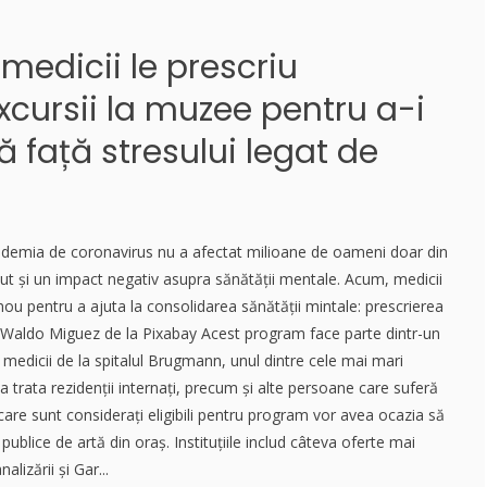
 medicii le prescriu
cursii la muzee pentru a-i
ă față stresului legat de
ndemia de coronavirus nu a afectat milioane de oameni doar din
avut și un impact negativ asupra sănătății mentale. Acum, medicii
nou pentru a ajuta la consolidarea sănătății mintale: prescrierea
: Waldo Miguez de la Pixabay Acest program face parte dintr-un
de medicii de la spitalul Brugmann, unul dintre cele mai mari
 a trata rezidenții internați, precum și alte persoane care suferă
i care sunt considerați eligibili pentru program vor avea ocazia să
ii publice de artă din oraș. Instituțiile includ câteva oferte mai
lizării și Gar...