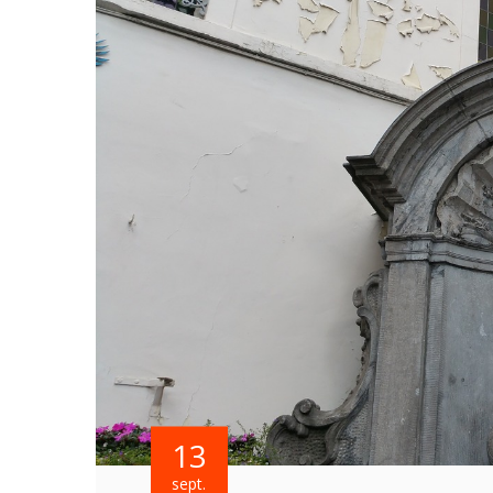
13
sept.