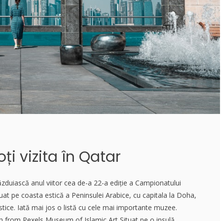
i vizita în Qatar
zduiască anul viitor cea de-a 22-a ediție a Campionatului
tuat pe coasta estică a Peninsulei Arabice, cu capitala la Doha,
uristice. Iată mai jos o listă cu cele mai importante muzee.
 from Pexels Museum of Islamic Art Situat pe o insulă