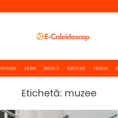
DIVERSE
FILME
MUZICĂ
SĂNĂTATE
VEDETE
Etichetă:
muzee