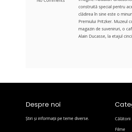
No Comments
construită special pentru a
clădirea în sine este o minun
Premiului Pritzker. Muzeul 
magazin de suveniruri, o ca
Alain Ducasse, la etajul cin
Despre noi
Categ
Știri și informații pe teme diverse.
Călătorii
Filme