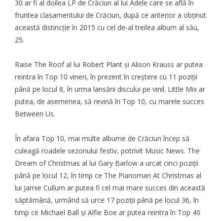
30 ar fi al doilea LP de Crăciun al lui Adele care se află în
fruntea clasamentului de Crăciun, după ce anterior a obținut
această distincție în 2015 cu cel de-al treilea album al său,
25.
Raise The Roof al lui Robert Plant și Alison Krauss ar putea
reintra în Top 10 vineri, în prezent în creștere cu 11 poziții
până pe locul 8, în urma lansării discului pe vinil. Little Mix ar
putea, de asemenea, să revină în Top 10, cu marele succes
Between Us.
În afara Top 10, mai multe albume de Crăciun încep să
culeagă roadele sezonului festiv, potrivit
Music News
. The
Dream of
Christmas
al lui Gary Barlow a urcat cinci poziții
până pe locul 12, în timp ce The Pianoman At Christmas al
lui Jamie Cullum ar putea fi cel mai mare succes din această
săptămână, urmând să urce 17 poziții până pe locul 36, în
timp ce Michael Ball și Alfie Boe ar putea reintra în Top 40