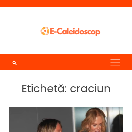
Skip
to
content
Etichetă:
craciun