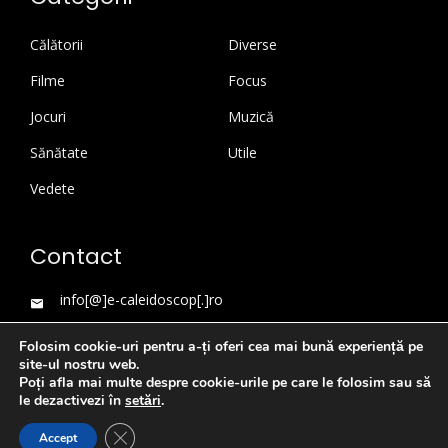
Călătorii
Diverse
Filme
Focus
Jocuri
Muzică
Sănătate
Utile
Vedete
Contact
info[@]e-caleidoscop[.]ro
Folosim cookie-uri pentru a-ți oferi cea mai bună experiență pe
site-ul nostru web.
Poți afla mai multe despre cookie-urile pe care le folosim sau să
le dezactivezi în
setări
.
Close GDPR Cookie Banner
Accept
WordPress Theme
|
Viral News
by HashThemes