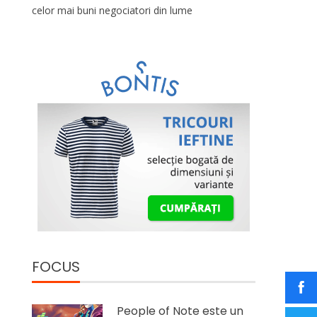
celor mai buni negociatori din lume
FOCUS
People of Note este un