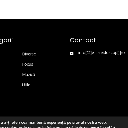
orii
Contact
info[@]e-caleidoscop[.]ro
Diverse
Focus
Muzică
Utile
u a-ți oferi cea mai bună experiență pe site-ul nostru web.
WordPress Theme
|
Viral News
by HashThemes
re cookie-urile pe care le folosim sau să le dezactivezi în
setări
.