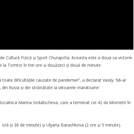
ul de Cultură Fizică și Sport Churapcha. Aceasta este a doua sa victorie
de la Tomtor în trei ore și douăzeci și două de minute.
oate dificultățile cauzate de pandemie!”, a declarat Vasily. ‘Mi-ar
 din Rusia și din străinătate la viitoarele maratoane’.
 localnica Marina Sedalischeva, care a terminat cei 42 de kilometri în
1 oră și 36 de minute) și Ulyana Barashkova (2 ore și 5 minute).