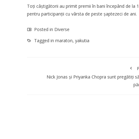
Toți câștigătorii au primit premii în bani începând de l
pentru participanții cu vârsta de peste șaptezeci de ani.
Posted in
Diverse
Tagged in
maraton
,
yakutia
P
Nick Jonas și Priyanka Chopra sunt pregătiți să
păr