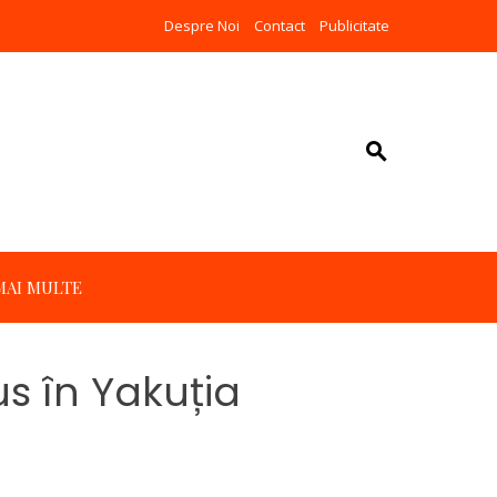
Despre Noi
Contact
Publicitate
MAI MULTE
s în Yakuția