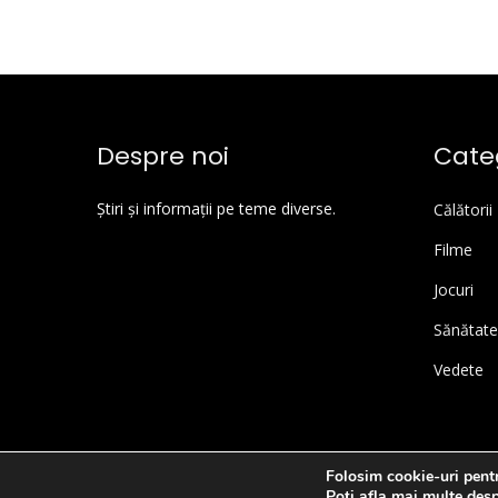
Despre noi
Categ
Știri și informații pe teme diverse.
Călătorii
Filme
Jocuri
Sănătate
Vedete
Folosim cookie-uri pentr
Poți afla mai multe desp