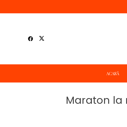
Skip
to
content
ACASĂ
Maraton la 