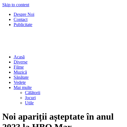
Skip to content
Despre Noi
Contact
Publicitate
Acasă
Diverse
Filme
Muzică
Sănătate
Vedete
Mai multe
Călătorii
Jocuri
Utile
Noi apariții așteptate în anul