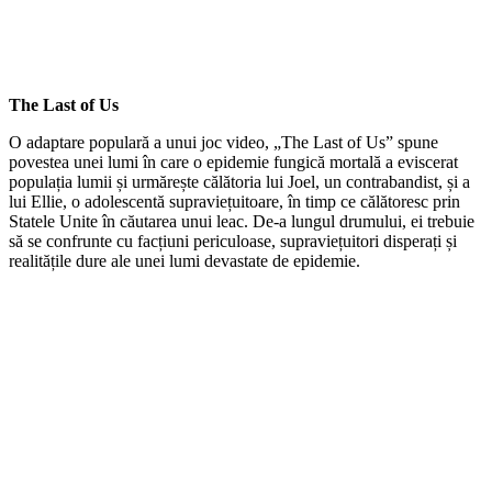
The Last of Us
O adaptare populară a unui joc video, „The Last of Us” spune
povestea unei lumi în care o epidemie fungică mortală a eviscerat
populația lumii și urmărește călătoria lui Joel, un contrabandist, și a
lui Ellie, o adolescentă supraviețuitoare, în timp ce călătoresc prin
Statele Unite în căutarea unui leac. De-a lungul drumului, ei trebuie
să se confrunte cu facțiuni periculoase, supraviețuitori disperați și
realitățile dure ale unei lumi devastate de epidemie.