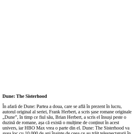
Dune: The Sisterhood
În afară de Dune: Partea a doua, care se află în prezent în lucru,
autorul original al seriei, Frank Herbert, a scris șase romane originale
„Dune”, în timp ce fiul său, Brian Herbert, a scris el însuși peste o
duzină de romane, așa că există o mulțime de conținut în acest
univers, iar HBO Max vrea o parte din el. Dune: The Sisterhood va
avea loc cu 10.000 de ani înainte de ceea ce au trăit telespectatorii în