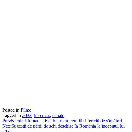
Posted in
Filme
Tagged in
2023
,
hbo max
,
seriale
Prev
Nicole Kidman și Keith Urban, reuniți și fericiți de sărbători
Next
Sugestii de pârtii de schi deschise în România la începutul lui
2023