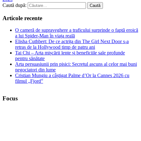
Caută după:
Articole recente
O cameră de supraveghere a traficului surprinde o faptă eroică
a lui Spider-Man în viața reală
Elisha Cuthbert: De ce actrița din The Girl Next Door s‑a
retras de la Hollywood timp de patru ani
Tai Chi – Arta mișcării lente și beneficiile sale profunde
pentru sănătate
Arta persuasiunii prin pisici: Secretul ascuns al celor mai buni
negociatori din lume
Cristian Mungiu a câștigat Palme d’Or la Cannes 2026 cu
filmul „Fjord”
Focus