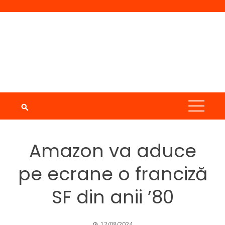
Skip
to
content
Amazon va aduce
pe ecrane o franciză
SF din anii ’80
12/08/2024