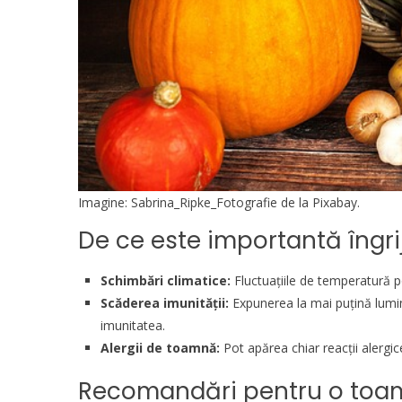
Imagine:
Sabrina_Ripke_Fotografie
de la Pixabay.
De ce este importantă îngri
Schimbări climatice:
Fluctuațiile de temperatură po
Scăderea imunității:
Expunerea la mai puțină lumin
imunitatea.
Alergii de toamnă:
Pot apărea chiar reacții alergi
Recomandări pentru o to