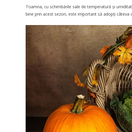
Toamna, cu schimbările sale de temperatură și umiditat
bine prin acest sezon, este important să adopți câteva 