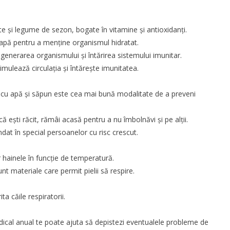
te și legume
de sezon, bogate în vitamine și antioxidanți.
apă pentru a menține organismul hidratat.
enerarea organismului și întărirea sistemului imunitar.
timulează circulația și întărește imunitatea.
 cu apă și săpun este cea mai bună modalitate de a preveni
 ești răcit, rămâi acasă pentru a nu îmbolnăvi și pe alții.
dat în special persoanelor cu risc crescut.
r hainele în funcție de temperatură.
t materiale care permit pielii să respire.
ta căile respiratorii.
ical anual te poate ajuta să depistezi eventualele probleme de