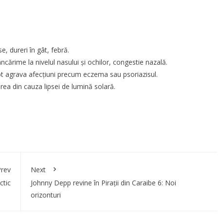
, dureri în gât, febră.
cărime la nivelul nasului și ochilor, congestie nazală.
t agrava afecțiuni precum eczema sau psoriazisul.
a din cauza lipsei de lumină solară.
rev
Next
ctic
Johnny Depp revine în Pirații din Caraibe 6: Noi
orizonturi