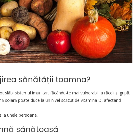
jirea sănătății toamna?
t slăbi sistemul imunitar, făcându-te mai vulnerabil la răceli și gripă.
ă solară poate duce la un nivel scăzut de vitamina D, afectând
ce la unele persoane.
amnă sănătoasă