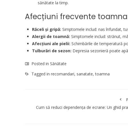
sănătate la timp.
Afecțiuni frecvente toamna
Răceli și gripă:
Simptomele includ: nas înfundat, tuse
Alergii de toamnă:
Simptomele includ: strănut, mân
Afecțiuni ale pielii:
Schimbările de temperatură po
Tulburări de sezon:
Depresia sezonieră poate apăre
Posted in
Sănătate
Tagged in
recomandari
,
sanatate
,
toamna
P
Cum să reduci dependența de ecrane: Un ghid pra