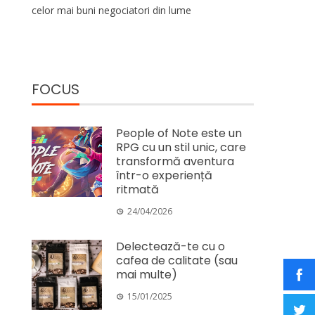
celor mai buni negociatori din lume
FOCUS
People of Note este un
RPG cu un stil unic, care
transformă aventura
într-o experiență
ritmată
24/04/2026
Delectează-te cu o
cafea de calitate (sau
mai multe)
15/01/2025