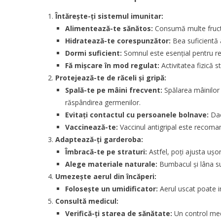
Întărește-ți sistemul imunitar:
Alimentează-te sănătos:
Consumă multe
fruc
Hidratează-te corespunzător:
Bea suficientă 
Dormi suficient:
Somnul este esențial pentru reg
Fă mișcare în mod regulat:
Activitatea fizică s
Protejează-te de răceli și gripă:
Spală-te pe mâini frecvent:
Spălarea mâinilor
răspândirea germenilor.
Evitați contactul cu persoanele bolnave:
Dacă
Vaccinează-te:
Vaccinul antigripal este recoman
Adaptează-ți garderoba:
Îmbracă-te pe straturi:
Astfel, poți ajusta ușo
Alege materiale naturale:
Bumbacul și lâna sun
Umezește aerul din încăperi:
Folosește un umidificator:
Aerul uscat poate iri
Consultă medicul:
Verifică-ți starea de sănătate:
Un control med