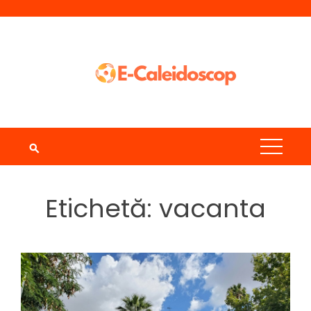
Skip
to
content
Etichetă:
vacanta