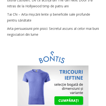
Elisha Cuthbert: De ce actrița din The Girl Next Door s‑a
retras de la Hollywood timp de patru ani
Tai Chi – Arta mișcării lente și beneficiile sale profunde
pentru sănătate
Arta persuasiunii prin pisici: Secretul ascuns al celor mai buni
negociatori din lume