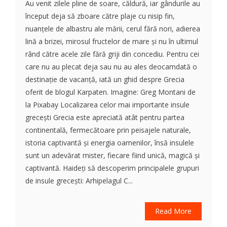
Au venit zilele pline de soare, căldură, iar gândurile au
început deja să zboare către plaje cu nisip fin,
nuanțele de albastru ale mării, cerul fără nori, adierea
lină a brizei, mirosul fructelor de mare și nu în ultimul
rând către acele zile fără griji din concediu. Pentru cei
care nu au plecat deja sau nu au ales deocamdată o
destinație de vacanță, iată un ghid despre Grecia
oferit de blogul Karpaten. Imagine: Greg Montani de
la Pixabay Localizarea celor mai importante insule
grecești Grecia este apreciată atât pentru partea
continentală, fermecătoare prin peisajele naturale,
istoria captivantă și energia oamenilor, însă insulele
sunt un adevărat mister, fiecare fiind unică, magică și
captivantă. Haideți să descoperim principalele grupuri
de insule grecești: Arhipelagul C...
Read More