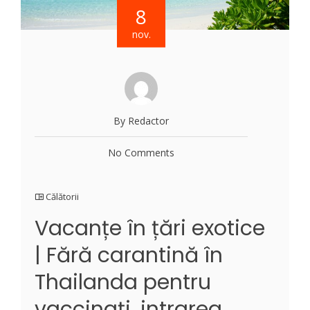
8
nov.
By Redactor
No Comments
Călătorii
Vacanțe în țări exotice
| Fără carantină în
Thailanda pentru
vaccinați, intrarea