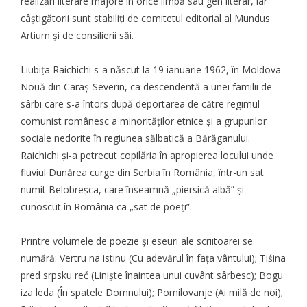
realizări literare majore în orice limbă sau gen literar, iar
câștigătorii sunt stabiliți de comitetul editorial al Mundus
Artium și de consilierii săi.
Liubița Raichichi s-a născut la 19 ianuarie 1962, în Moldova
Nouă din Caraș-Severin, ca descendentă a unei familii de
sârbi care s-a întors după deportarea de către regimul
comunist românesc a minorităților etnice și a grupurilor
sociale nedorite în regiunea sălbatică a Bărăganului.
Raichichi și-a petrecut copilăria în apropierea locului unde
fluviul Dunărea curge din Serbia în România, într-un sat
numit Belobreșca, care înseamnă „piersică albă” și
cunoscut în România ca „sat de poeți”.
Printre volumele de poezie și eseuri ale scriitoarei se
numără: Vertru na istinu (Cu adevărul în fața vântului); Tiśina
pred srpsku reć (Liniște înaintea unui cuvânt sârbesc); Bogu
iza leda (În spatele Domnului); Pomilovanje (Ai milă de noi);