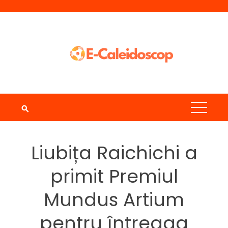
Skip
to
content
Liubița Raichichi a
primit Premiul
Mundus Artium
pentru întreaga