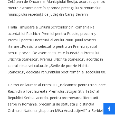
Cetățean de Onoare al Municipiului Reșița, acordat „pentru
merite extraordinare în sporirea prestigiului și renumelui”
municipiului reședință de județ din Caraș-Severin.
Filiala Timișoara a Uniunii Scriitorilor din România i-a
acordat lui Raichichi Premiul pentru Poezie, precum și
Premiul pentru Literatură al anului 2000. Juriul revistei
literare „Poesis” a selectat-o pentru un Premiu special
pentru poezie. De asemenea, este laureată a Premiului
„Nichita Stănescu”. Premiul „Nichita Stănescu”, acordat în
cadrul inițiativei culturale „Serile de poezie Nichita
Stănescu”, dedicată renumitului poet român al secolului XX.
De trei ori laureat al Premiului „Balcanica” pentru traducere,
Raichichi a fost laureata Premiului „Stojan Stiv Tešić” al
Republicii Serbia. acordat pentru promovarea literaturii
sârbe în România, precum și de statueta și distincția
Ordinului Național „Kapetan Miša Anastasijeviċ” al Serbiei.