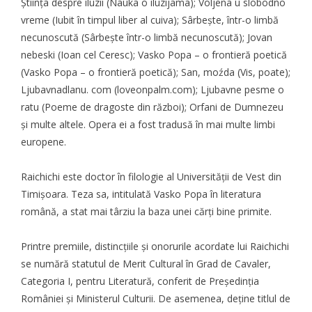
Știința despre iluzii (Nauka o iluzijama); Voljena u slobodno
vreme (Iubit în timpul liber al cuiva); Sârbește, într-o limbă
necunoscută (Sârbește într-o limbă necunoscută); Jovan
nebeski (Ioan cel Ceresc); Vasko Popa – o frontieră poetică
(Vasko Popa – o frontieră poetică); San, moźda (Vis, poate);
Ljubavnadlanu. com (loveonpalm.com); Ljubavne pesme o
ratu (Poeme de dragoste din război); Orfani de Dumnezeu
și multe altele. Opera ei a fost tradusă în mai multe limbi
europene.
Raichichi este doctor în filologie al Universității de Vest din
Timișoara. Teza sa, intitulată Vasko Popa în literatura
română, a stat mai târziu la baza unei cărți bine primite.
Printre premiile, distincțiile și onorurile acordate lui Raichichi
se numără statutul de Merit Cultural în Grad de Cavaler,
Categoria I, pentru Literatură, conferit de Președinția
României și Ministerul Culturii. De asemenea, deține titlul de