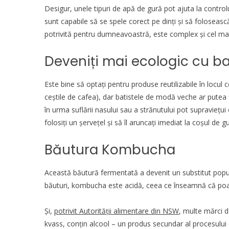
Desigur, unele tipuri de apă de gură pot ajuta la control
sunt capabile să se spele corect pe dinți și să foloseas
potrivită pentru dumneavoastră, este complex și cel ma
Deveniți mai ecologic cu bat
Este bine să optați pentru produse reutilizabile în locul 
ceștile de cafea), dar batistele de modă veche ar putea 
în urma suflării nasului sau a strănutului pot supraviețui 
folosiți un șervețel și să îl aruncați imediat la coșul de g
Băutura Kombucha
Această băutură fermentată a devenit un substitut popular 
băuturi, kombucha este acidă, ceea ce înseamnă că po
Și,
potrivit Autorității alimentare din NSW
, multe mărci d
kvass, conțin alcool – un produs secundar al procesului 