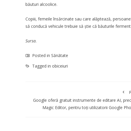
băuturi alcoolice.
Copiii, femeile însărcinate sau care alăptează, persoa
să conducă vehicule trebuie să știe că băuturile fermenta
Sursa.
Posted in
Sănătate
Tagged in
obiceiuri
P
Google oferă gratuit instrumente de editare AI, pr
Magic Editor, pentru toți utilizatorii Google Ph