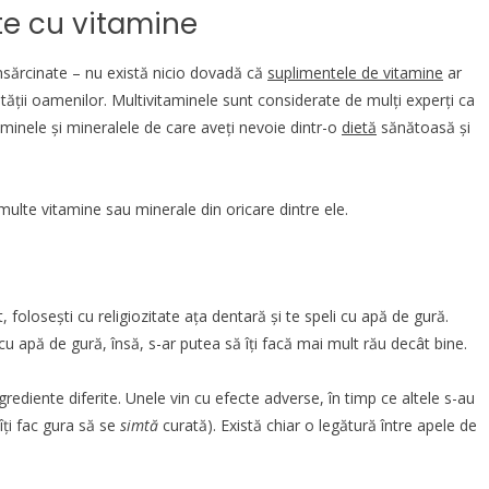
te cu vitamine
nsărcinate – nu există nicio dovadă că
suplimentele de vitamine
ar
tății oamenilor. Multivitaminele sunt considerate de mulți experți ca
taminele și mineralele de care aveți nevoie dintr-o
dietă
sănătoasă și
 multe vitamine sau minerale din oricare dintre ele.
 folosești cu religiozitate ața dentară și te speli cu apă de gură.
cu apă de gură, însă, s-ar putea să îți facă mai mult rău decât bine.
rediente diferite. Unele vin cu efecte adverse, în timp ce altele s-au
îți fac gura să se
simtă
curată). Există chiar o legătură între apele de