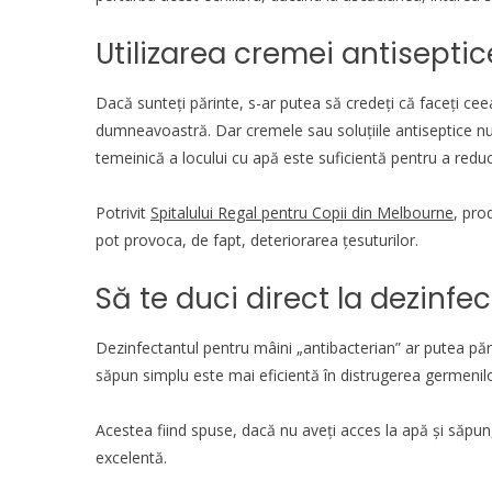
Utilizarea cremei antiseptic
Dacă sunteți părinte, s-ar putea să credeți că faceți cee
dumneavoastră. Dar cremele sau soluțiile antiseptice 
temeinică a locului cu apă este suficientă pentru a reduce
Potrivit
Spitalului Regal pentru Copii din Melbourne
, pro
pot provoca, de fapt, deteriorarea țesuturilor.
Să te duci direct la dezinfe
Dezinfectantul pentru mâini „antibacterian” ar putea păr
săpun simplu este mai eficientă în distrugerea germeni
Acestea fiind spuse, dacă nu aveți acces la apă și săpun
excelentă.