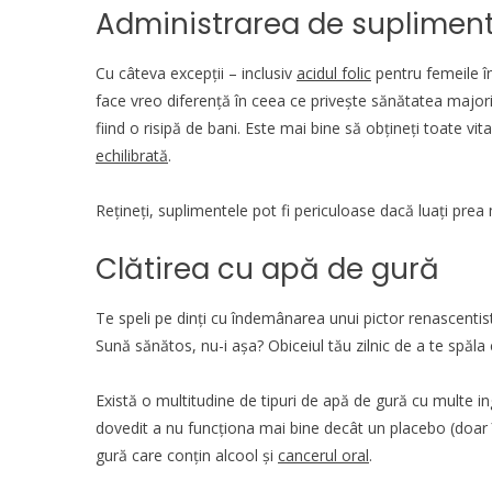
Administrarea de suplimen
Cu câteva excepții – inclusiv
acidul folic
pentru femeile î
face vreo diferență în ceea ce privește sănătatea majori
fiind o risipă de bani. Este mai bine să obțineți toate vi
echilibrată
.
Rețineți, suplimentele pot fi periculoase dacă luați prea
Clătirea cu apă de gură
Te speli pe dinți cu îndemânarea unui pictor renascentist,
Sună sănătos, nu-i așa? Obiceiul tău zilnic de a te spăla 
Există o multitudine de tipuri de apă de gură cu multe ing
dovedit a nu funcționa mai bine decât un placebo (doar 
gură care conțin alcool și
cancerul oral
.