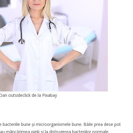
Dan outsideclick
de la
Pixabay
tre bacteriile bune și microorganismele bune. Băile prea dese pot
sau mâncărimea pielii și la distrugerea bacteriilor normale.