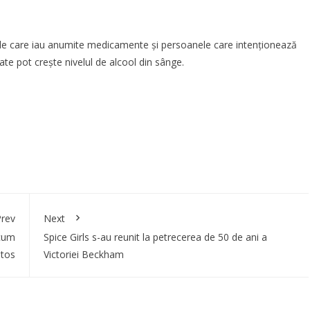
nele care iau anumite medicamente și persoanele care intenționează
te pot crește nivelul de alcool din sânge.
rev
Next
ecum
Spice Girls s-au reunit la petrecerea de 50 de ani a
otos
Victoriei Beckham