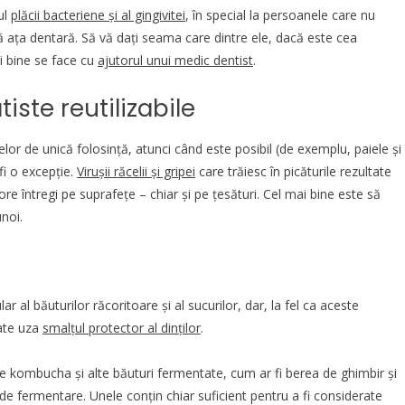
ul
plăcii bacteriene și al gingivitei
, în special la persoanele care nu
că
ața dentară
. Să vă dați seama care dintre ele, dacă este cea
i bine se face cu
ajutorul unui medic dentist
.
iste reutilizabile
celor de unică folosință, atunci când este posibil (de exemplu, paiele și
fi o excepție.
Virușii răcelii și gripei
care trăiesc în picăturile rezultate
ore întregi pe suprafețe – chiar și pe țesături. Cel mai bine este să
unoi.
al băuturilor răcoritoare și al sucurilor, dar, la fel ca aceste
ate uza
smalțul protector al dinților
.
e kombucha și alte băuturi fermentate, cum ar fi berea de ghimbir și
de fermentare. Unele conțin chiar suficient pentru a fi considerate