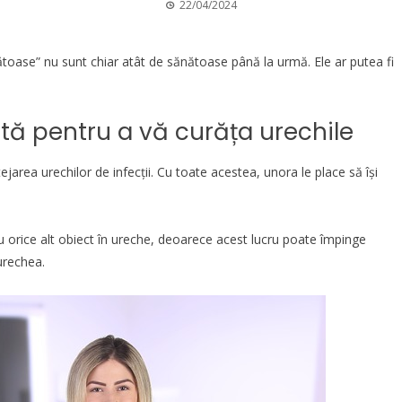
22/04/2024
nătoase” nu sunt chiar atât de sănătoase până la urmă. Ele ar putea fi
ată pentru a vă curăța urechile
jarea urechilor de infecții. Cu toate acestea, unora le place să își
u orice alt obiect în ureche, deoarece acest lucru poate împinge
 urechea.