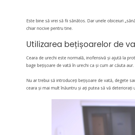
Este bine să vrei să fii sănătos. Dar unele obiceiuri „să
chiar nocive pentru tine.
Utilizarea bețișoarelor de v
Ceara de urechi este normală, inofensivă și ajută la prote
bage bețișoare de vată în urechi ca și cum ar căuta aur.
Nu ar trebui să introduceți bețișoare de vată, degete sa
ceara și mai mult înăuntru și ați putea să vă deteriorați