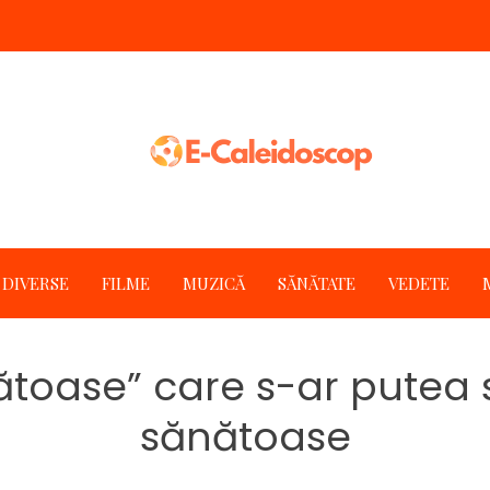
DIVERSE
FILME
MUZICĂ
SĂNĂTATE
VEDETE
ătoase” care s-ar putea 
sănătoase