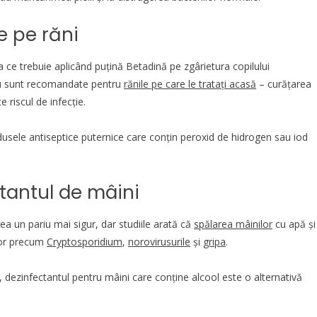
e pe răni
a ce trebuie aplicând puțină Betadină pe zgârietura copilului
nu sunt recomandate pentru
rănile pe care le tratați acasă
– curățarea
 riscul de infecție.
dusele antiseptice puternice care conțin peroxid de hidrogen sau iod
ctantul de mâini
ea un pariu mai sigur, dar studiile arată că
spălarea mâinilor
cu apă și
lor precum
Cryptosporidium
,
norovirusurile
și
gripa
.
, dezinfectantul pentru mâini care conține alcool este o alternativă