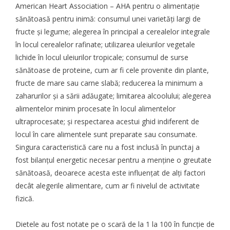
American Heart Association
– AHA pentru o alimentație
sănătoasă pentru inimă: consumul unei varietăți largi de
fructe și legume; alegerea în principal a cerealelor integrale
în locul cerealelor rafinate; utilizarea uleiurilor vegetale
lichide în locul uleiurilor tropicale; consumul de surse
sănătoase de proteine, cum ar fi cele provenite din plante,
fructe de mare sau carne slabă; reducerea la minimum a
zaharurilor și a sării adăugate; limitarea alcoolului; alegerea
alimentelor minim procesate în locul alimentelor
ultraprocesate; și respectarea acestui ghid indiferent de
locul în care alimentele sunt preparate sau consumate.
Singura caracteristică care nu a fost inclusă în punctaj a
fost bilanțul energetic necesar pentru a menține o greutate
sănătoasă, deoarece acesta este influențat de alți factori
decât alegerile alimentare, cum ar fi nivelul de activitate
fizică.
Dietele au fost notate pe o scară de la 1 la 100 în funcție de