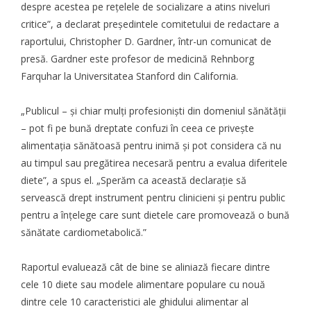
despre acestea pe rețelele de socializare a atins niveluri
critice”, a declarat președintele comitetului de redactare a
raportului, Christopher D. Gardner, într-un comunicat de
presă. Gardner este profesor de medicină Rehnborg
Farquhar la Universitatea Stanford din California.
„Publicul – și chiar mulți profesioniști din domeniul sănătății
– pot fi pe bună dreptate confuzi în ceea ce privește
alimentația sănătoasă pentru
inimă
și pot considera că nu
au timpul sau pregătirea necesară pentru a evalua diferitele
diete”, a spus el. „Sperăm ca această declarație să
servească drept instrument pentru clinicieni și pentru public
pentru a înțelege care sunt dietele care promovează o bună
sănătate cardiometabolică.”
Raportul evaluează cât de bine se aliniază fiecare dintre
cele 10 diete sau modele alimentare populare cu nouă
dintre cele 10 caracteristici ale ghidului alimentar al