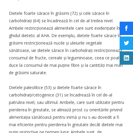
Dietele foarte sărace în grăsimi (72) și cele sărace în
carbohidrați (64) se încadrează în cel de-al treilea nivel.
Ambele restricționează alimentele care sunt evidențiate în
ghidul dietetic al AHA. De exemplu, dietele foarte sărace în
grăsimi restricționează nucile și uleiurile vegetale
sănătoase, iar dietele sărace în carbohidrați restricționează
consumul de fructe, cereale și leguminoase, ceea ce poate
duce la consumul de mai puține fibre și la cantități mai mari
de grăsimi saturate.
Dietele paleolitice (53) și dietele foarte sărace în
carbohidrați/cetogenice (31) se încadrează în cel de-al
patrulea nivel, sau ultimul. Ambele, care sunt utilizate pentru
pierderea în greutate, se aliniază prost cu orientările privind
alimentația sănătoasă pentru inimă și nu s-au dovedit a fi
mai eficiente pentru pierderea în greutate decât dietele mai
puțin restrictive pe termen lung. Ambele sunt, de