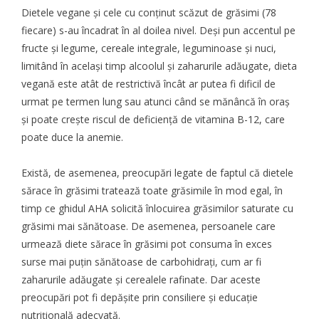
Dietele vegane și cele cu conținut scăzut de grăsimi (78
fiecare) s-au încadrat în al doilea nivel. Deși pun accentul pe
fructe și legume
, cereale integrale, leguminoase și nuci,
limitând în același timp alcoolul și zaharurile adăugate, dieta
vegană este atât de restrictivă încât ar putea fi dificil de
urmat pe termen lung sau atunci când se mănâncă în oraș
și poate crește riscul de deficiență de vitamina B-12, care
poate duce la anemie.
Există, de asemenea, preocupări legate de faptul că dietele
sărace în grăsimi tratează toate grăsimile în mod egal, în
timp ce ghidul AHA solicită înlocuirea grăsimilor saturate cu
grăsimi mai sănătoase. De asemenea, persoanele care
urmează diete sărace în grăsimi pot consuma în exces
surse mai puțin sănătoase de carbohidrați, cum ar fi
zaharurile adăugate și cerealele rafinate. Dar aceste
preocupări pot fi depășite prin consiliere și educație
nutrițională adecvată.