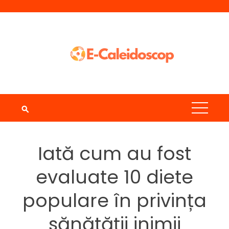
Skip
to
content
Iată cum au fost
evaluate 10 diete
populare în privința
sănătății inimii