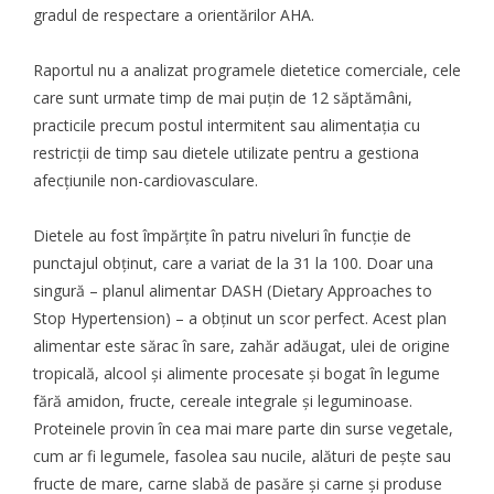
gradul de respectare a orientărilor AHA.
Raportul nu a analizat programele dietetice comerciale, cele
care sunt urmate timp de mai puțin de 12 săptămâni,
practicile precum postul intermitent sau alimentația cu
restricții de timp sau dietele utilizate pentru a gestiona
afecțiunile non-cardiovasculare.
Dietele au fost împărțite în patru niveluri în funcție de
punctajul obținut, care a variat de la 31 la 100. Doar una
singură – planul alimentar DASH (Dietary Approaches to
Stop Hypertension) – a obținut un scor perfect. Acest plan
alimentar este sărac în sare, zahăr adăugat, ulei de origine
tropicală, alcool și alimente procesate și bogat în legume
fără amidon, fructe, cereale integrale și leguminoase.
Proteinele provin în cea mai mare parte din surse vegetale,
cum ar fi legumele, fasolea sau nucile, alături de pește sau
fructe de mare, carne slabă de pasăre și carne și produse